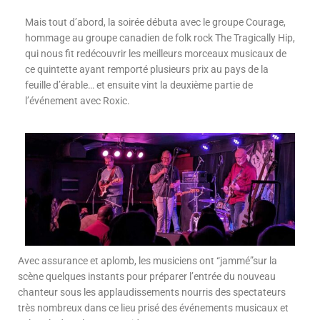
Mais tout d’abord, la soirée débuta avec le groupe Courage,
hommage au groupe canadien de folk rock The Tragically Hip,
qui nous fit redécouvrir les meilleurs morceaux musicaux de
ce quintette ayant remporté plusieurs prix au pays de la
feuille d’érable… et ensuite vint la deuxième partie de
l’événement avec Roxic.
Avec assurance et aplomb, les musiciens ont “jammé”sur la
scène quelques instants pour préparer l’entrée du nouveau
chanteur sous les applaudissements nourris des spectateurs
très nombreux dans ce lieu prisé des événements musicaux et