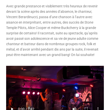
Avec grande prestance et visiblement très heureux de revenir
devant la scène après des années d’absence, le chanteur,
Vincent Berardinucci, passa d’une chanson à l’autre avec
aisance en interprétant, entre autres, des succès de Stone
Temple Pilots, Alice Cooper et même Buckcherry à la grande
surprise de certains! Il racontait, suite au spectacle, qu’après
avoir passé son adolescence et sa vie de jeune adulte comme
chanteur et batteur dans de nombreux groupes rock, folk et
métal, et d’avoir arrêté pendant dix ans par la suite, il revenait
peut-être maintenant avec un grand bang! On lui souhaite!