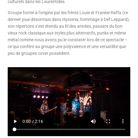
culturels dans les Laurentides.
Groupe formé à l’origine par les frères Louie et Frankie Raffa (ce
dernier joue désormais dans Hysteria, hommage à Def Leppard),
son répertoire s’est étendu au fil des années, passant du bon
vieux rock classique aux styles plus alternatifs, punks et même
métal comme nous avons pu le constater lors de ce spectacle –
ce qui confère au groupe une polyvalence et une versatilité que
peu de groupes cover possèdent.