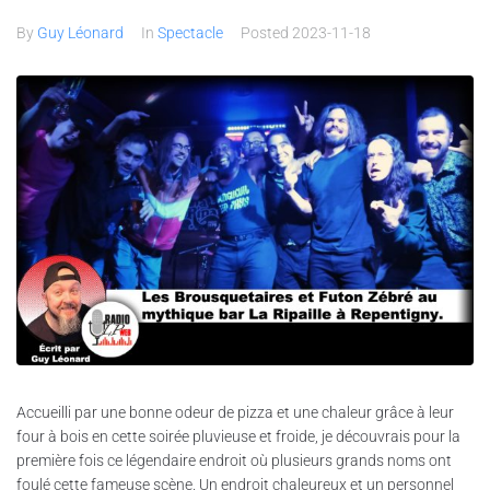
By
Guy Léonard
In
Spectacle
Posted
2023-11-18
Accueilli par une bonne odeur de pizza et une chaleur grâce à leur
four à bois en cette soirée pluvieuse et froide, je découvrais pour la
première fois ce légendaire endroit où plusieurs grands noms ont
foulé cette fameuse scène. Un endroit chaleureux et un personnel