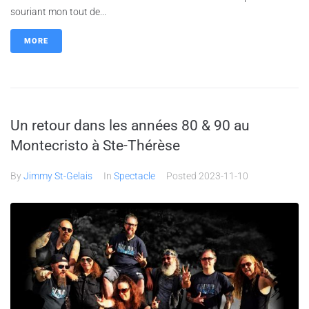
souriant mon tout de...
MORE
Un retour dans les années 80 & 90 au
Montecristo à Ste-Thérèse
By
Jimmy St-Gelais
In
Spectacle
Posted
2023-11-10