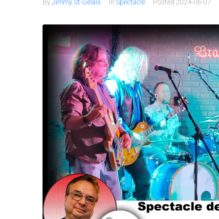
By
Jimmy St-Gelais
In
Spectacle
Posted
2024-06-07