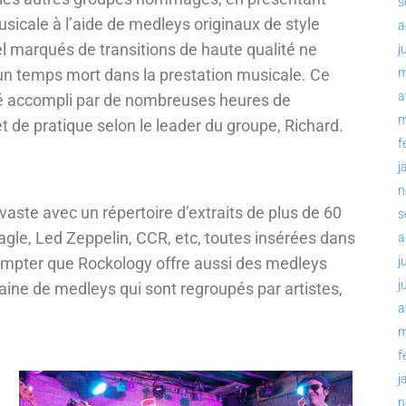
s
sicale à l’aide de medleys originaux de style
a
l marqués de transitions de haute qualité ne
j
un temps mort dans la prestation musicale. Ce
m
a
té accompli par de nombreuses heures de
m
t de pratique selon le leader du groupe, Richard.
f
j
n
aste avec un répertoire d’extraits de plus de 60
s
e, Led Zeppelin, CCR, etc, toutes insérées dans
a
j
ompter que Rockology offre aussi des medleys
j
ine de medleys qui sont regroupés par artistes,
a
m
f
j
n