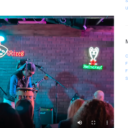
S
U
C
F
F
S