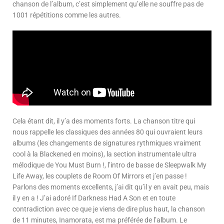
chanson de l’album, c’est simplement qu’elle ne souffre pas de
1001 répétitions comme les autres.
Cela étant dit, il y’a des moments forts. La chanson titre qui
nous rappelle les classiques des années 80 qui ouvraient leurs
albums (les changements de signatures rythmiques vraiment
cool à la Blackened en moins), la section instrumentale ultra
mélodique de You Must Burn !, l’intro de basse de Sleepwalk My
Life Away, les couplets de Room Of Mirrors et j’en passe !
Parlons des moments excellents, j’ai dit qu’il y en avait peu, mais
il y en a ! J’ai adoré If Darkness Had A Son et en toute
contradiction avec ce que je viens de dire plus haut, la chanson
de 11 minutes, Inamorata, est ma préférée de l’album. Le