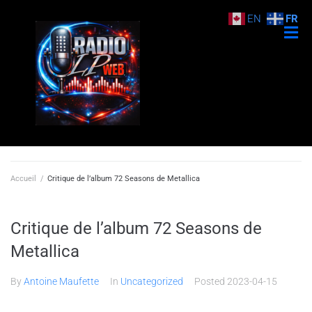
EN
FR
Accueil
/
Critique de l’album 72 Seasons de Metallica
Critique de l’album 72 Seasons de
Metallica
By
Antoine Maufette
In
Uncategorized
Posted
2023-04-15